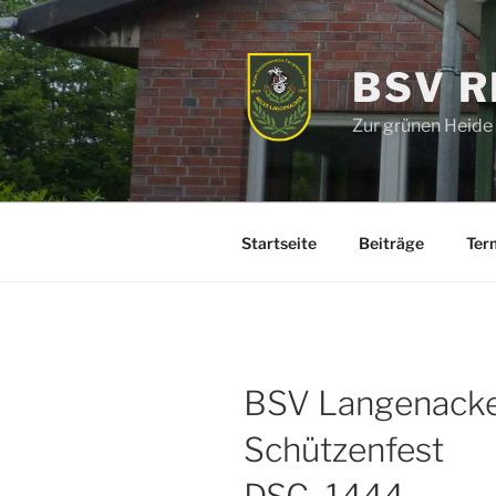
Zum
Inhalt
springen
BSV 
Zur grünen Heide
Startseite
Beiträge
Ter
BSV Langenacke
Schützenfest