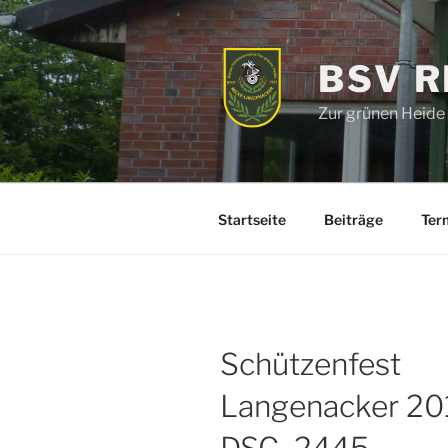
Zum
Inhalt
springen
BSV 
Zur grünen Heide
Startseite
Beiträge
Ter
Schützenfest
Langenacker 20