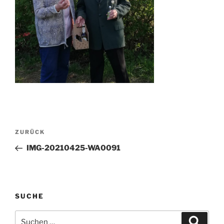
Beitragsnavigation
Vorheriger
ZURÜCK
Beitrag
IMG-20210425-WA0091
SUCHE
Suchen
Suche