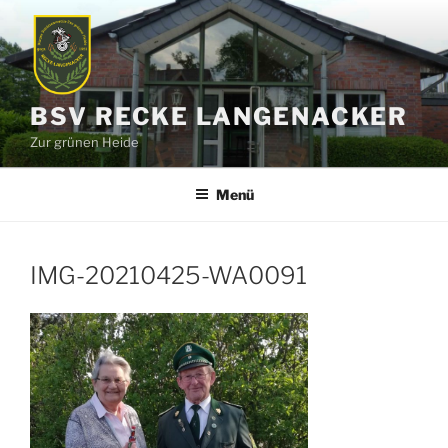
Zum
Inhalt
springen
BSV RECKE LANGENACKER
Zur grünen Heide
Menü
IMG-20210425-WA0091