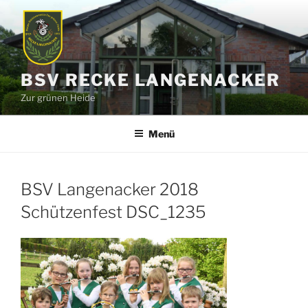
Zum
Inhalt
springen
BSV RECKE LANGENACKER
Zur grünen Heide
Menü
BSV Langenacker 2018
Schützenfest DSC_1235