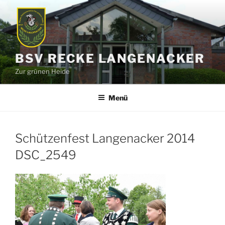
Zum
Inhalt
springen
BSV RECKE LANGENACKER
Zur grünen Heide
Menü
Schützenfest Langenacker 2014
DSC_2549