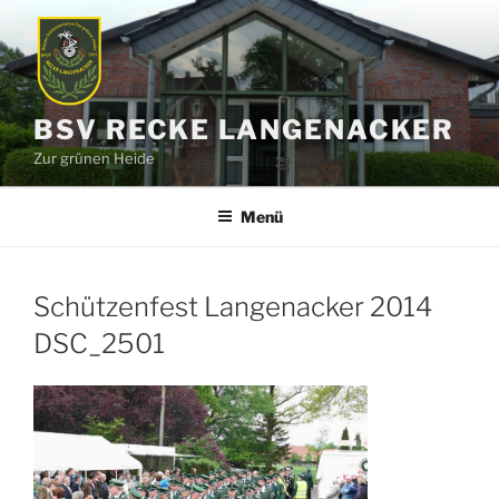
Zum
Inhalt
springen
BSV RECKE LANGENACKER
Zur grünen Heide
Menü
Schützenfest Langenacker 2014
DSC_2501