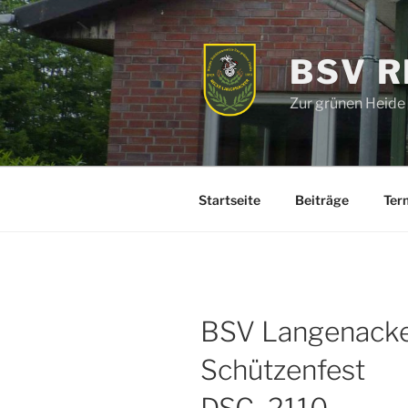
Zum
Inhalt
springen
BSV 
Zur grünen Heide
Startseite
Beiträge
Ter
BSV Langenacke
Schützenfest