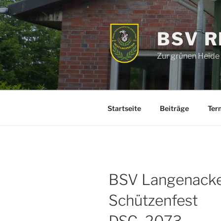
Zum
Inhalt
springen
BSV 
Zur grünen Heide
Startseite
Beiträge
Ter
BSV Langenacke
Schützenfest