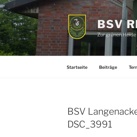
Zum
Inhalt
springen
BSV 
Zur grünen Heide
Startseite
Beiträge
Ter
BSV Langenacke
DSC_3991