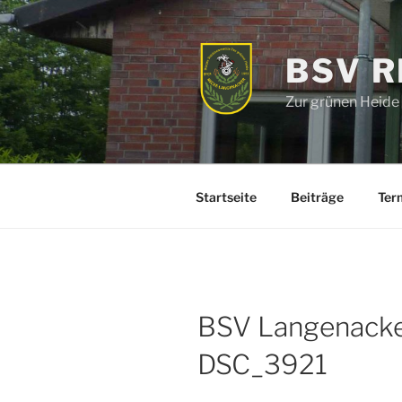
Zum
Inhalt
springen
BSV 
Zur grünen Heide
Startseite
Beiträge
Ter
BSV Langenacke
DSC_3921