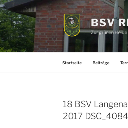
Zum
Inhalt
springen
BSV 
Zur grünen Heide
Startseite
Beiträge
Ter
18 BSV Langena
2017 DSC_408