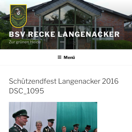
Zum
Inhalt
springen
BSV RECKE LANGENACKER
Zur grünen Heide
Menü
Schützendfest Langenacker 2016
DSC_1095