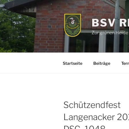
Zum
Inhalt
springen
BSV 
Zur grünen Heide
Startseite
Beiträge
Ter
Schützendfest
Langenacker 20