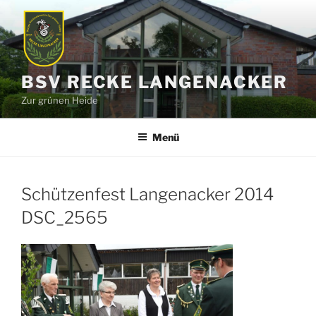
Zum
Inhalt
springen
BSV RECKE LANGENACKER
Zur grünen Heide
Menü
Schützenfest Langenacker 2014
DSC_2565