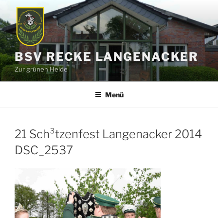
Zum
Inhalt
springen
BSV RECKE LANGENACKER
Zur grünen Heide
Menü
21 Sch³tzenfest Langenacker 2014
DSC_2537