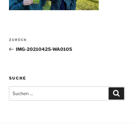
Beitragsnavigation
Vorheriger
ZURÜCK
Beitrag
IMG-20210425-WA0105
SUCHE
Suchen
Suche
nach: